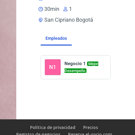
30min
1
San Cipriano Bogotá
Empleados
Negocio 1
Mejor
N1
Desempeño
Política de privacidad
Precios
Registro de negocios
Reserva el-socio.com